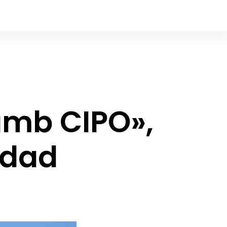
amb CIPO»,
idad