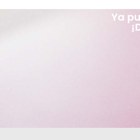
Ya pu
¡