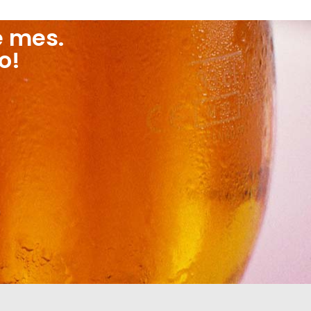
e mes.
o!