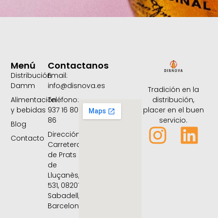
Menú
Contactanos
Distribución
Email:
Damm
info@disnova.es
Tradición en la
distribución,
Alimentación
Teléfono:
placer en el buen
y bebidas
937 16 80
servicio.
86
Blog
Dirección:
Contacto
Carretera
de Prats
de
Lluçanès,
531, 08207
Sabadell,
Barcelona