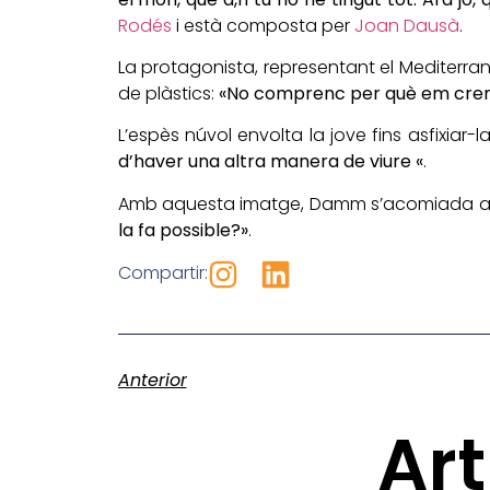
Rodés
i està composta per
Joan Dausà
.
La protagonista, representant el Mediterrani
de plàstics:
«No comprenc per què em cremes 
L’espès núvol envolta la jove fins asfixiar
d’haver una altra manera de viure «
.
Amb aquesta imatge, Damm s’acomiada am
la fa possible?»
.
Compartir:
Anterior
Art