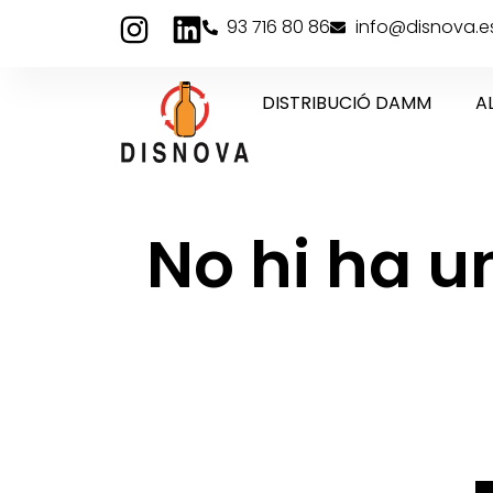
93 716 80 86
info@disnova.e
DISTRIBUCIÓ DAMM
A
No hi ha 