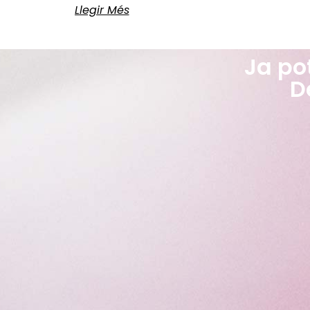
Llegir Més
Ja po
D