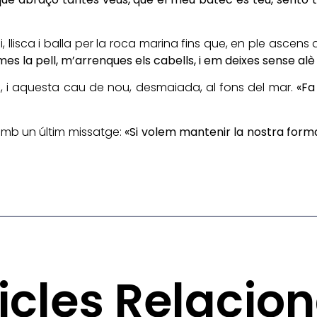
, llisca i balla per la roca marina fins que, en ple ascens 
la pell, m’arrenques els cabells, i em deixes sense alè 
-la, i aquesta cau de nou, desmaiada, al fons del mar.
«Fa
b un últim missatge:
«Si volem mantenir la nostra forma
icles Relacio