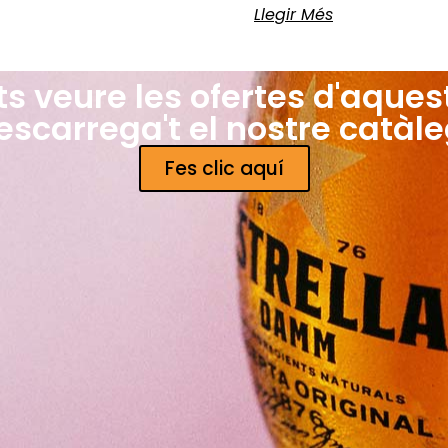
Llegir Més
ts veure les ofertes d'aques
escarrega't el nostre catàle
Fes clic aquí