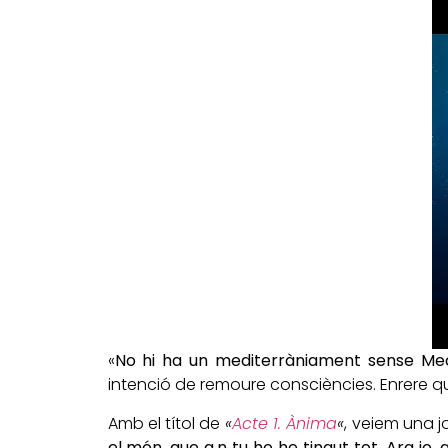
«
No hi ha un mediterràniament sense Med
intenció de remoure consciències. Enrere que
Amb el títol de
«
Acte 1. Ànima
«
, veiem una j
el món, que a,n tu ho he tingut tot. Ara jo