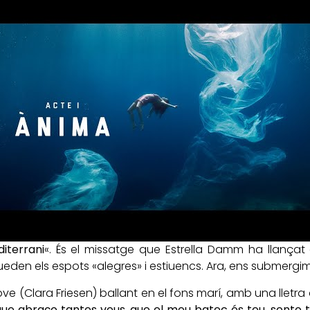
iterrani
«. És el missatge que Estrella Damm ha llançat
den els espots «alegres» i estiuencs. Ara, ens submergim e
ove (Clara Friesen) ballant en el fons marí, amb una lletra
, que abraço tantes veus, que el meu batec és teu, sento t