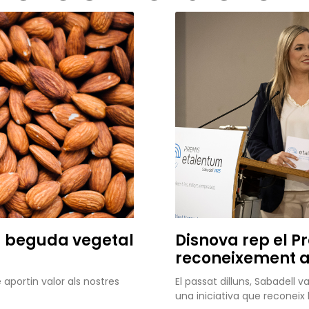
a beguda vegetal
Disnova rep el P
reconeixement al
portin valor als nostres
El passat dilluns, Sabadell 
una iniciativa que reconei