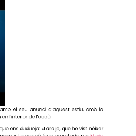
 amb el seu anunci d’aquest estiu, amb la
n l’interior de l’oceà.
 que ens xiuxiueja:
«I ara jo, que he vist néixer
error «
. La cançó és interpretada per
Maria