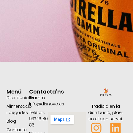
Menú
Contacta'ns
Distribució Damm
Email:
info@disnova.es
Tradició en la
Alimentació
distribució, plaer
i begudes
Telèfon:
en el bon servei.
937 16 80
Blog
86
Contacte