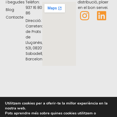
distribució, plaer
i begudes
Telèfon:
en el bon servei.
937 16 80
Blog
86
Contacte
Direcció:
Carretera
de Prats
de
Lluçanès,
531, 08207
Sabadell,
Barcelona
Utilitzem cookies per a oferir-te la millor experiència en la
nostra web.
Pots aprendre més sobre quines cookies utilitzem o