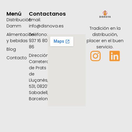
Menú
Contactanos
Distribución
Email:
Damm
info@disnova.es
Tradición en la
distribución,
Alimentación
Teléfono:
placer en el buen
y bebidas
937 16 80
servicio.
86
Blog
Dirección:
Contacto
Carretera
de Prats
de
Lluçanès,
531, 08207
Sabadell,
Barcelona