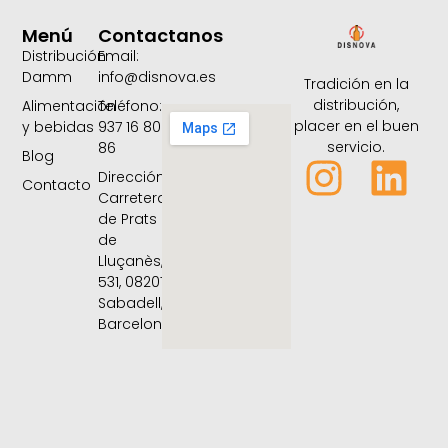
Menú
Contactanos
Distribución
Email:
Damm
info@disnova.es
Tradición en la
distribución,
Alimentación
Teléfono:
placer en el buen
y bebidas
937 16 80
servicio.
86
Blog
Dirección:
Contacto
Carretera
de Prats
de
Lluçanès,
531, 08207
Sabadell,
Barcelona