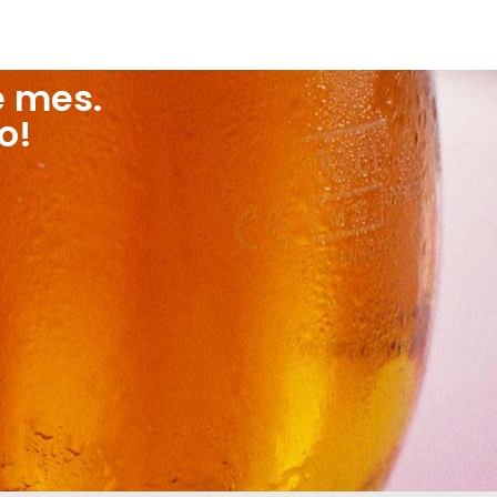
e mes.
o!