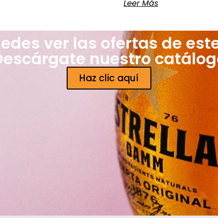
Leer Más
edes ver las ofertas de est
Descárgate nuestro catálog
Haz clic aquí