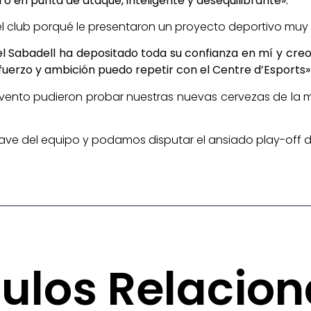
 o en punta de ataque, inteligente y desequilibrante».
el club porqué le presentaron un proyecto deportivo muy
el Sabadell ha depositado toda su confianza en mí y creo
fuerzo y ambición puedo repetir con el Centre d’Esports»
l evento pudieron probar nuestras nuevas cervezas de la
ave del equipo y podamos disputar el ansiado play-off 
culos Relacio