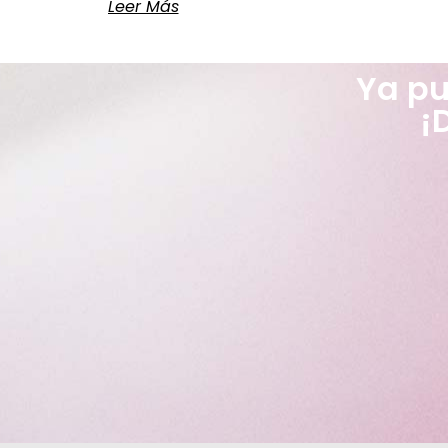
Leer Más
Ya pu
¡