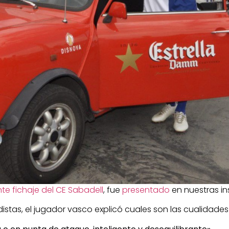
te fichaje del CE Sabadell
, fue
presentado
en nuestras in
as, el jugador vasco explicó cuales son las cualidades 