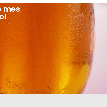
e mes.
o!