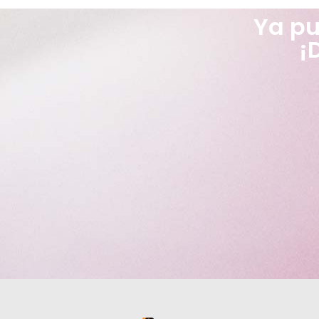
Ya pu
¡