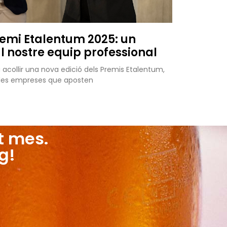
remi Etalentum 2025: un
 nostre equip professional
va acollir una nova edició dels Premis Etalentum,
x les empreses que aposten
t mes.
g!