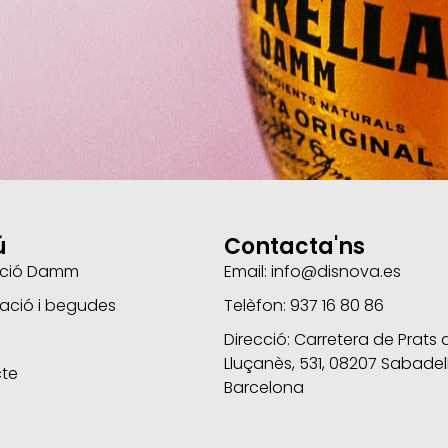
ú
Contacta'ns
bució Damm
Email: info@disnova.es
ació i begudes
Telèfon: 937 16 80 86
Direcció: Carretera de Prats 
Lluçanès, 531, 08207 Sabadell
te
Barcelona