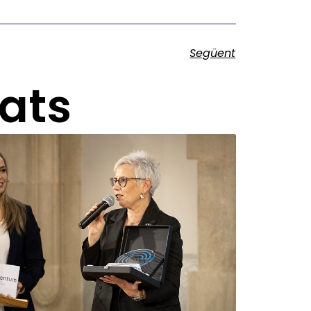
Següent
nats