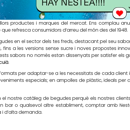
millors productes i marques del mercat. Ens complau a
e que refresca consumidors d’arreu del món des del 1948.
es en el sector dels tes freds, destacant pel seu sabor r
c, fins a les versions sense sucre i noves propostes in
ests sabors no només estan dissenyats per satisfer els g
cuià
.
formats per adaptar-se a les necessitats de cada client i
veniments especials; en ampolles de plàstic, ideals per a
el nostre catàleg de begudes perquè els nostres clients
un bar o qualsevol altre establiment, comptar amb Nestea
 i d’alta demanda.