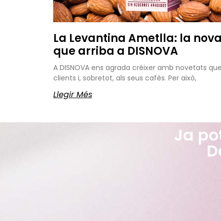
La Levantina Ametlla: la nov
que arriba a DISNOVA
A DISNOVA ens agrada créixer amb novetats que a
clients i, sobretot, als seus cafès. Per això,
Llegir Més
Ja po
D