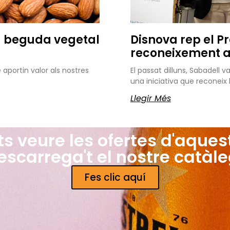
a beguda vegetal
Disnova rep el P
reconeixement al
portin valor als nostres
El passat dilluns, Sabadell 
una iniciativa que reconei
Llegir Més
ts veure les ofertes d'aques
escarrega't el nostre catàle
Fes clic aquí