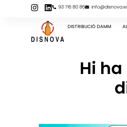
93 716 80 86
info@disnova.e
DISTRIBUCIÓ DAMM
A
Hi ha
d