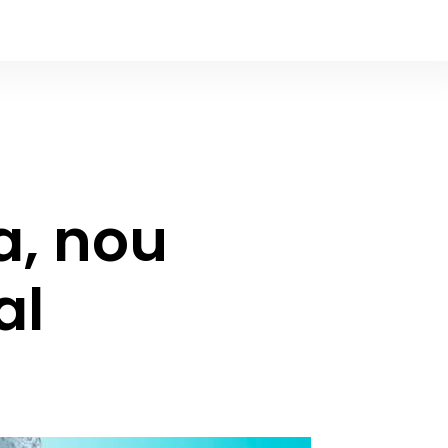
a, nou
al