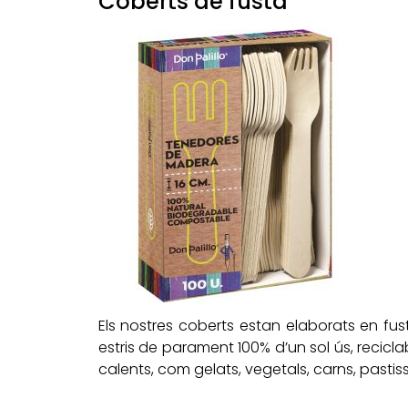
Coberts de fusta
Els nostres coberts estan elaborats en fu
estris de parament 100% d’un sol ús, recicla
calents, com gelats, vegetals, carns, pastisso