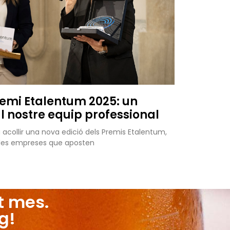
remi Etalentum 2025: un
 nostre equip professional
va acollir una nova edició dels Premis Etalentum,
x les empreses que aposten
t mes.
g!