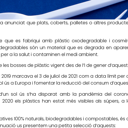
anunciat que plats, coberts, palletes o altres productes 
 que es fabriqui amb plàstic oxodegradable i cosmètic
odegradables són un material que es degrada en aparenç
per a la salut i contaminen el medi ambient.
 les bosses de plàstic vigent des de l’1 de gener d’aquest
019 marcava el 3 de juliol de 2021 com a data límit per c
n sol ús a Europa i fomentar la reducció del consum d’aque
’un sol ús s’ha disparat amb la pandèmia del coronav
20 els plàstics han estat més visibles als súpers, a les 
tives 100% naturals, biodegradables i compostables, és a 
nuació us presentem una petita selecció d’aquests: