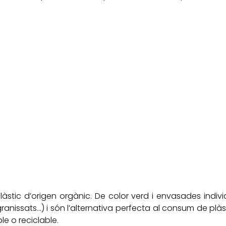
làstic d’origen orgànic. De color verd i envasades indiv
ranissats…) i són l’alternativa perfecta al consum de plàsti
e o reciclable.