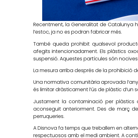
Recentment, la Generalitat de Catalunya ha 
l’estoc, ja no es podran fabricar més.
També queda prohibit qualsevol producte
afegits intencionadament. Els plàstics ox
suspensió. Aquestes partícules són nocives 
La mesura arriba després de la prohibició de
Una normativa comunitària aprovada l’any 2
és limitar dràsticament l’ús de plàstic d’u
Justament la contaminació per plàstics d
aconseguit anteriorment. Des de març de 20
perruqueries.
A Disnova fa temps que treballem en alterna
respectuosos amb el medi ambient. A conti