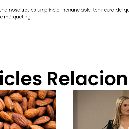
a nosaltres és un principi irrenunciable: tenir cura del que
de màrqueting.
icles Relacio