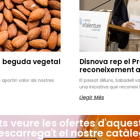
a beguda vegetal
Disnova rep el P
reconeixement al
portin valor als nostres
El passat dilluns, Sabadell 
una iniciativa que reconei
Llegir Més
ts veure les ofertes d'aques
escarrega't el nostre catàle